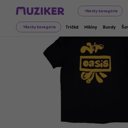
Merch
Hudobný Merch
Tričká
Všetky kategórie
Tričká
Mikiny
Bundy
Ša
Všetky kategórie