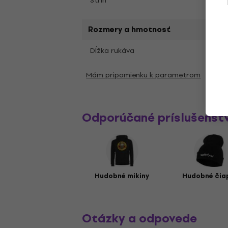
Strih
Klasi
Rozmery a hmotnosť
Krát
Dĺžka rukáva
Mám pripomienku k parametrom
Odporúčané príslušenst
Hudobné mikiny
Hudobné čia
Otázky a odpovede