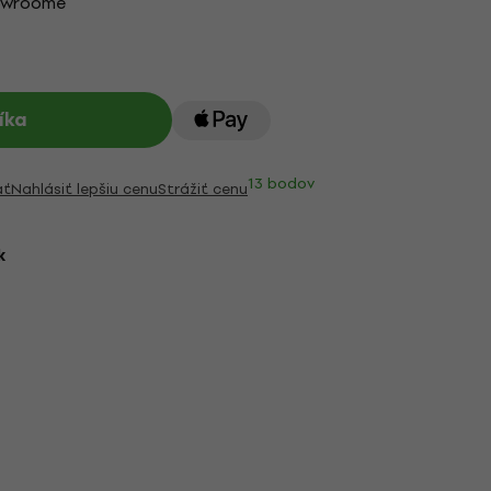
owroome
íka
13 bodov
ať
Nahlásiť lepšiu cenu
Strážiť cenu
k