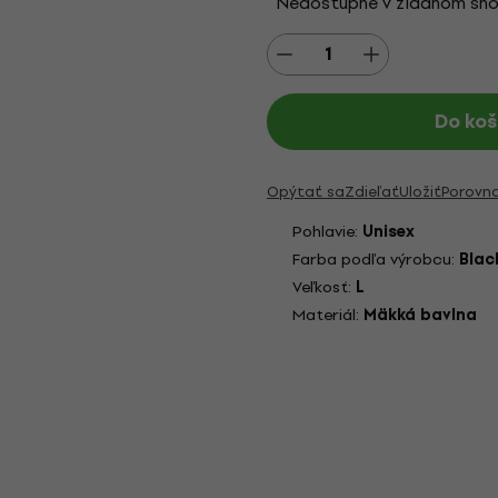
Nedostupné v žiadnom sh
Do koš
Opýtať sa
Zdieľať
Uložiť
Porovn
Pohlavie:
Unisex
Farba podľa výrobcu:
Blac
Veľkosť:
L
Materiál:
Mäkká bavlna