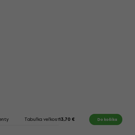
enty
Tabuľka veľkostí
13,70 €
Do košíka