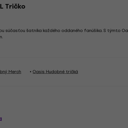
L Tričko
ľnou súčasťou šatníka každého oddaného fanúšika. S týmto O
m.
bný Merch
Oasis Hudobné tričká
a