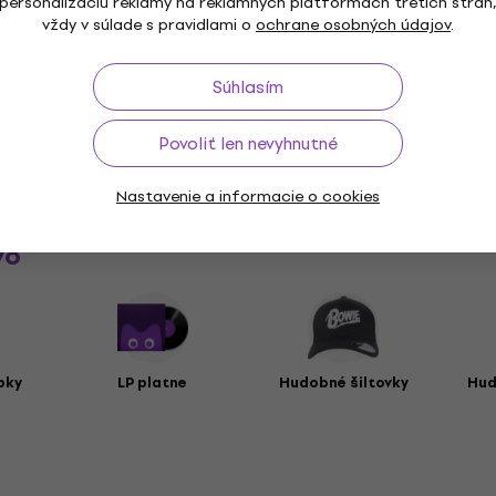
cký strih
personalizáciu reklamy na reklamných platformách tretích strán
vždy v súlade s pravidlami o
ochrane osobných údajov
.
Súhlasím
ke
Povoliť len nevyhnutné
Nastavenie a informacie o cookies
vo
pky
LP platne
Hudobné šiltovky
Hud