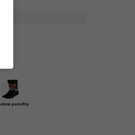
,
obné ponožky