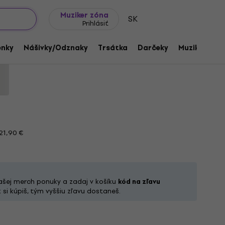
Tipy na darčeky
Často kladené otázky
Muziker Blog
Muziker zóna
SK
Prihlásiť
ack L Tričko
enky
Nášivky/Odznaky
Trsátka
Darčeky
Muziker Mer
55678
21,90 €
ašej merch ponuky a zadaj v košíku
kód na zľavu
 si kúpiš, tým vyššiu zľavu dostaneš.