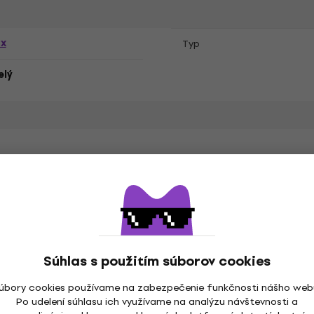
ex
Typ
elý
s
Súhlas s použitím súborov cookies
á bavlna
Špecifikácia materiálu
úbory cookies používame na zabezpečenie funkčnosti nášho web
Po udelení súhlasu ich využívame na analýzu návštevnosti a